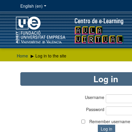
English ‎(en)‎
Home
▶︎
Log in to the site
Log in
Username
Password
Remember username